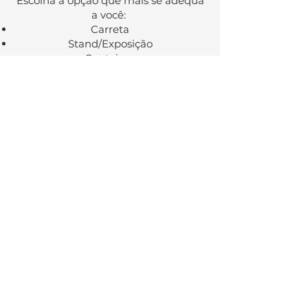
Escolha a opção que mais se adequa
a você:
Carreta
Stand/Exposição
Container
Contato
Com o eMuseu você pode produzir
conteúdos de forma impressa e
digital por meio das cartilhas
educacionais, eBooks e biografias.
Essas cartilhas podem ser
personalizadas com a sua marca,
oferecendo uma maneira eficaz de
compartilhar informações valiosas
com seu público.